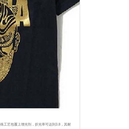
殊工艺包覆上增光剂，折光率可达到3.8，其耐
洗水牢固度及手感均优于传统烫金产品。
颜料，都说：选辉彩夜光粉厂家更省钱，更安心。