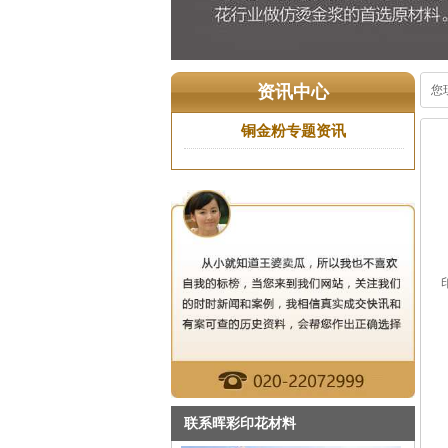
联系晖彩印花材料
总部地址: 广东省广州市番禺区
大石105国道御峰国际2座1街31
号
电话: 020-39936800
传真: 020-39937793
咨询建议: 13924149832