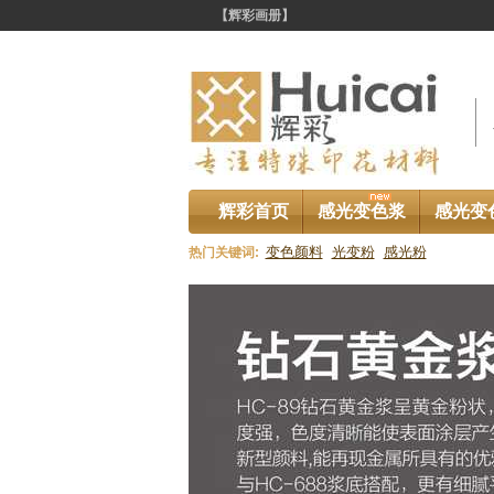
【辉彩画册】
辉彩首页
感光变色浆
感光变
变色颜料
光变粉
感光粉
热门关键词:
资讯中心
您
铜金粉专题资讯