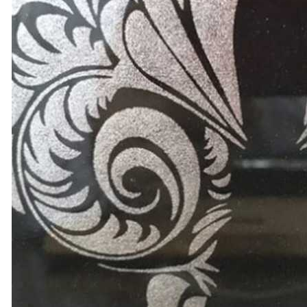
仿烫银浆
、
仿烫金浆
在丝印后后若能以130度温度压烫几秒或者增加一层加光浆