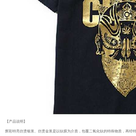
【产品说明】
辉彩特亮
仿烫银浆
、
仿烫金浆
是以钛膜为介质，包覆二氧化钛的特殊物质，再经特
酸、耐高温性能好，能印制出非常具金属光泽效果的、可媲美烫金工艺的印花产品，
上一篇：
粘珠子用的粘珠浆贵不贵，多少钱一公斤？
下一篇：
网上釆购夜光粉
留言咨询
暂无留言
提交留言 (* 为必填项目)
* 姓名