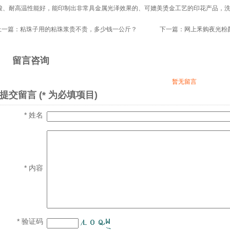
* 内容
* 验证码
推荐资讯
色浆
感光变色粉
七彩变色龙粉
产品中心
光变粉资讯
分部：广东省广州市番禺区大石105国道御峰国际2座一
分部：广东省海珠区瑞宝南路五横路195号
020-39936800、13924149832