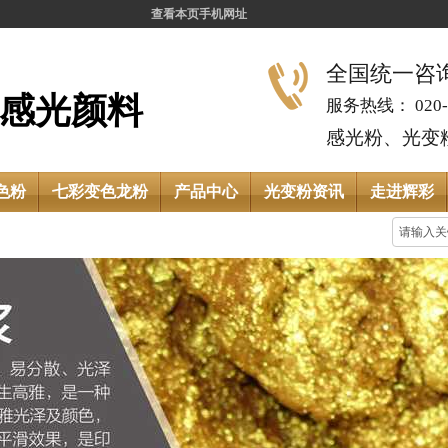
查看本页手机网址
全国统一咨询热
感光颜料
服务热线： 020-8
感光粉、光变粉
色粉
七彩变色龙粉
产品中心
光变粉资讯
走进辉彩
现在的位置：
首页
»
印花材料百科
»
如何有效增加丝印仿烫银浆的亮度效果？
如何有效增加丝印仿烫银浆的
2018-11-05 14:04:37 小辉 晖彩官网 点击数
关键字：
仿烫银浆
仿烫金浆