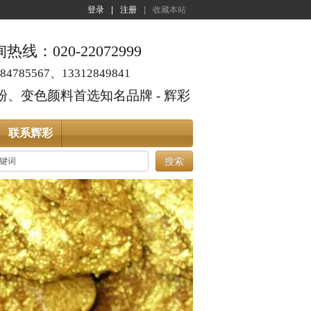
登录
|
注册
|
收藏本站
线：020-22072999
4785567、13312849841
、变色颜料首选知名品牌 - 辉彩
联系辉彩
搜索
亮度效果？
：
20173