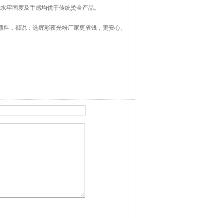
走进辉彩
联系辉彩
街31号