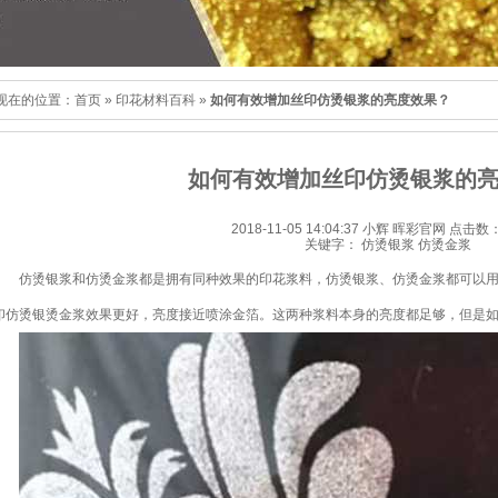
仿烫银浆
和
仿烫金浆
都是拥有同种效果的印花浆料，
仿烫银浆
、
仿烫金浆
都可以
印仿烫银烫金浆效果更好，亮度接近喷涂金箔。这两种浆料本身的亮度都足够，但是