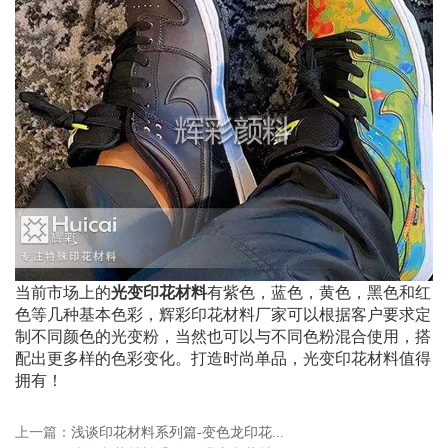
当前市场上的
光变印花材料
有紫色，蓝色，黄色，黑色和红
色等几种基本色彩，辉彩印花材料厂家可以根据客户要求定
制不同颜色的光变粉，当然也可以与不同色粉混合使用，搭
配出更多样的色彩变化。打造时尚单品，光变印花材料值得
拥有！
上一篇：
浅谈印花材料系列篇-变色龙印花...