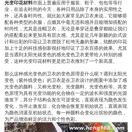
光变印花材料
市面上普遍应用于服装、鞋子、包包等等行
业，在追去时尚的今天，各种日用品除了本身的实用性之
外，还具备时尚性。就比如大家常见的卫衣来说，它能够搭
配各种类型的衣服，点缀其中毫无违和感并且能增加搭配的
时尚性，尤其是连帽卫衣，无论是单穿还是叠穿都能让我们
的搭配看起来更加具有层次感。尤其是近几年新颖的款式设
计和出彩的印花让卫衣摆脱了松垮无趣的形象，炫酷的印花
加上十足的科技感创新很好地印证了卫衣百搭的效果。尤其
是当遇到太阳光就变色的感光变色卫衣更带给人特别的感
受，这种光变印花材料更是把卫衣推到了一个新高度。
那么这种感光变色的卫衣的变色原理是什么呢？遇到太阳光
变色（紫外线变色）的卫衣是在卫衣设计的图案中添加了感
光变色的颜料，又称光变粉、光变颜料、光变色粉等。其变
色原理为具有光变功能的化合物在一定的波长和强度的光源
激发下，其分子结构会发生可逆变化，直观表现为颜色发生
变化，当停止激发后，化合物会恢复至初始状态，直观表现
为颜色消退至初始状态。每一种颜料会变化出缤纷的颜色，
为产品增添鲜足的活力和个性色彩。