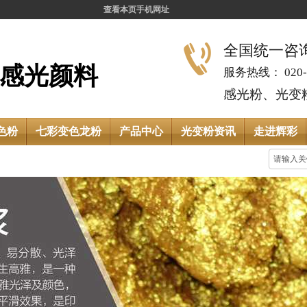
查看本页手机网址
全国统一咨询热
感光颜料
服务热线： 020-8
感光粉、光变粉
色粉
七彩变色龙粉
产品中心
光变粉资讯
走进辉彩
现在的位置：
首页
»
印花材料百科
»
如何正确理解夜光粉的发光时长？
如何正确理解夜光粉的发光
2022-04-18 09:10:46 点击数：
4328
夜光粉
是当下比较受欢迎的
变色颜料
，被广泛运用在服饰，