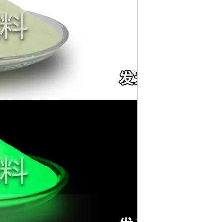
夜光粉又称硫化锌夜光粉 ，吸光3-15
收储存可见光源10-20分钟，在黑暗处
了长效夜光粉，像夜光标牌，逃生指示
品具有独特的功用。
会感觉在发光亮度在十几分钟后就渐渐
德拉是发光强度的单位），长效夜光粉