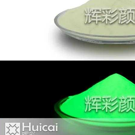
夜光粉从发光时间上可以分为长效夜光粉和
短效夜光粉
，短效
秒就可发光0.5-1小时；长效夜光粉 由无毒环保稀土材料，通过吸
发出光亮长达12个小时以上。市场上大部分的发光产品都是加入
牌或者夜光涂料等，都是充分利用了
夜光颜料
的发光原理使得产
长效夜光的发光时长虽然能长达12个小时以上，但是很多人
没有了。这是因为我们肉眼对光的捕捉极限是0.3坎德拉，（坎