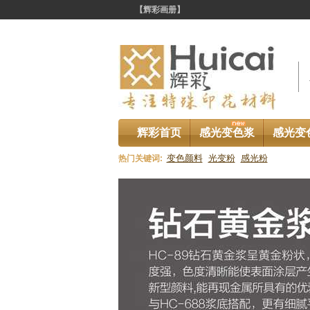
【辉彩画册】
辉彩首页
感光变色浆
感光变
变色颜料
光变粉
感光粉
热门关键词:
资讯中心
您
铜金粉专题资讯