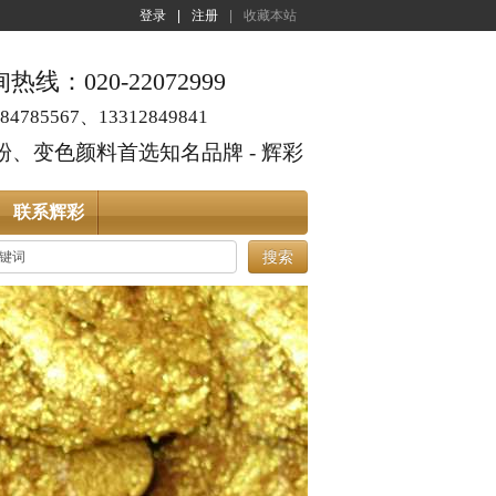
登录
|
注册
|
收藏本站
线：020-22072999
4785567、13312849841
、变色颜料首选知名品牌 - 辉彩
联系辉彩
搜索
时长？
4
陶瓷，涂料等行业中。生活中见到的标