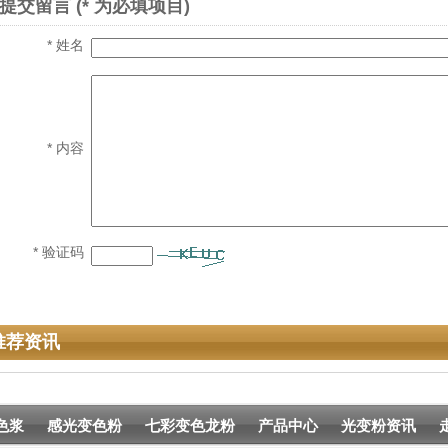
* 验证码
推荐资讯
色浆
感光变色粉
七彩变色龙粉
产品中心
光变粉资讯
分部：广东省广州市番禺区大石105国道御峰国际2座一
分部：广东省海珠区瑞宝南路五横路195号
020-39936800、13924149832
020-39937793