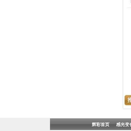
辉彩首页
感光变
番禺
更多
2
海珠
电话：
传真：
订购热线：
13924149832
粤ICP备13072644号