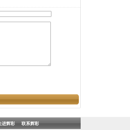
走进辉彩
联系辉彩
街31号