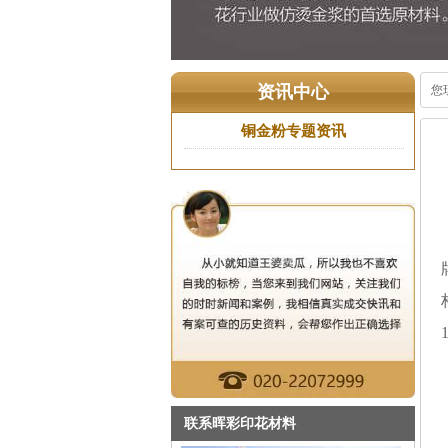
联系晖彩印花材料
总部地址: 广东省广州市番禺区
大石105国道御峰国际2座1街31
号
电话: 020-39936800
传真: 020-39937793
咨询建议: 13924149832