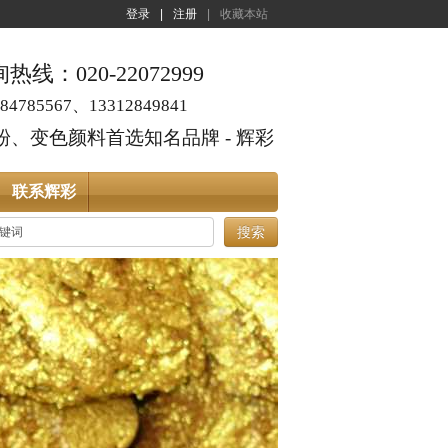
登录
|
注册
|
收藏本站
线：020-22072999
4785567、13312849841
、变色颜料首选知名品牌 - 辉彩
联系辉彩
搜索