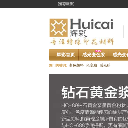
【辉彩画册】
辉彩首页
感光变色浆
感光变
变色颜料
光变粉
感光粉
热门关键词: