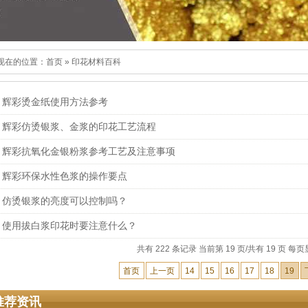
现在的位置：
首页
»
印花材料百科
辉彩烫金纸使用方法参考
辉彩仿烫银浆、金浆的印花工艺流程
辉彩抗氧化金银粉浆参考工艺及注意事项
辉彩环保水性色浆的操作要点
仿烫银浆的亮度可以控制吗？
使用拔白浆印花时要注意什么？
共有 222 条记录 当前第 19 页/共有 19 页 每页
首页
上一页
14
15
16
17
18
19
推荐资讯