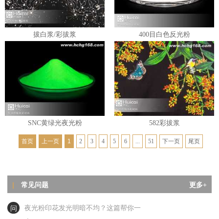
拔白浆/彩拔浆
400目白色反光粉
SNC黄绿光夜光粉
582彩拔浆
首页
上一页
1
2
3
4
5
6
...
51
下一页
尾页
问
夜光粉印刷后局部无光、断光？这6大元
答
夜光粉印刷后局部无光、断光？这6大元
凶你必须知道！
常见问题
|
更多+
问
夜光粉印花发光明暗不均？这篇帮你一
次