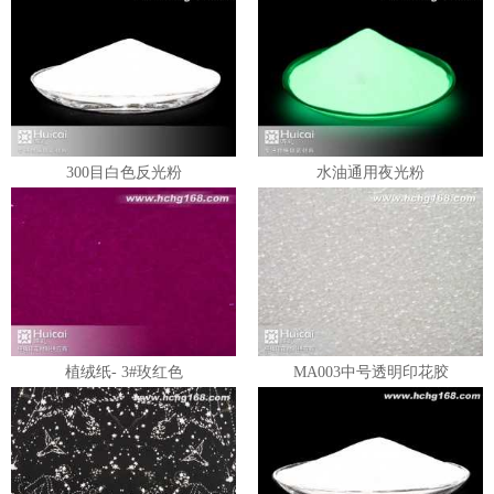
300目白色反光粉
水油通用夜光粉
植绒纸- 3#玫红色
MA003中号透明印花胶