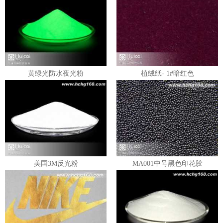
黄绿光防水夜光粉
植绒纸- 1#暗红色
美国3M反光粉
MA001中号黑色印花胶