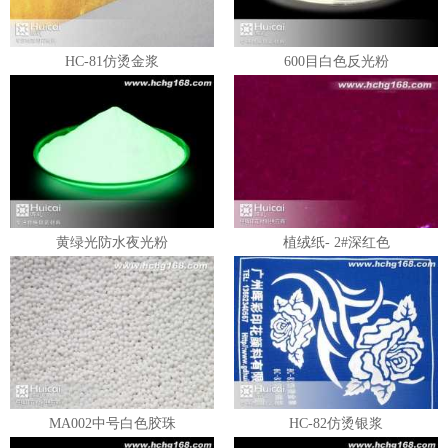
HC-81仿烫金浆
600目白色反光粉
黄绿光防水夜光粉
植绒纸- 2#深红色
MA002中号白色胶珠
HC-82仿烫银浆