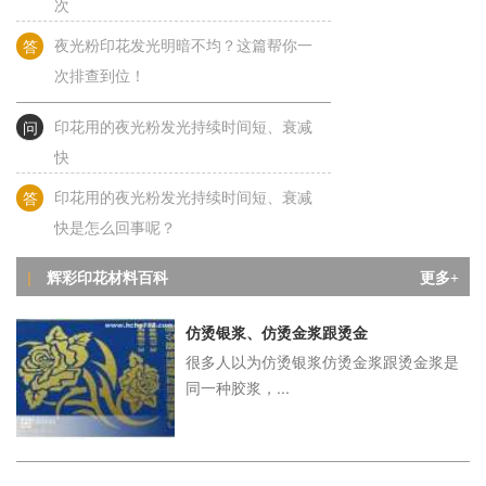
答
夜光粉印花发光明暗不均？这篇帮你一
次排查到位！
问
印花用的夜光粉发光持续时间短、衰减
快
答
印花用的夜光粉发光持续时间短、衰减
快是怎么回事呢？
问
夜光粉发光亮度偏低是怎么回事？
辉彩印花材料百科
|
更多+
答
夜光粉发光亮度偏低是怎么回事？
仿烫银浆、仿烫金浆跟烫金
很多人以为仿烫银浆仿烫金浆跟烫金浆是
问
夜光粉印花关灯不发光？别急，答案都
同一种胶浆，...
在
答
夜光粉印花关灯不发光？别急，答案都
在这篇了！